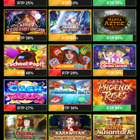
RTP 25
%
RTP 53
%
RTP 75
%
RTP 38
%
RTP 64
%
RTP 93
%
RTP 48
%
RTP 29
%
RTP 70
%
RTP 27
%
RTP 36
%
RTP 88
%