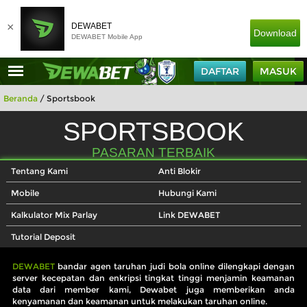
×
DEWABET
Download
DEWABET Mobile App
DAFTAR
MASUK
Beranda
/
Sportsbook
SPORTSBOOK
PASARAN TERBAIK
Tentang Kami
Anti Blokir
Mobile
Hubungi Kami
Kalkulator Mix Parlay
Link DEWABET
Tutorial Deposit
DEWABET
bandar agen taruhan judi bola online dilengkapi dengan
server kecepatan dan enkripsi tingkat tinggi menjamin keamanan
data dari member kami, Dewabet juga memberikan anda
kenyamanan dan keamanan untuk melakukan taruhan online.