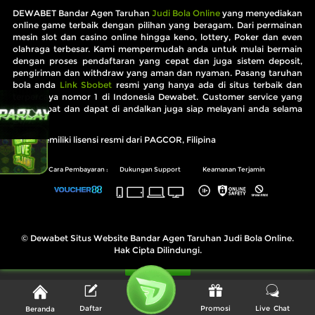
DEWABET Bandar Agen Taruhan
Judi Bola Online
yang menyediakan
online game terbaik dengan pilihan yang beragam. Dari permainan
mesin slot dan casino online hingga keno, lottery, Poker dan even
olahraga terbesar. Kami mempermudah anda untuk mulai bermain
dengan proses pendaftaran yang cepat dan juga sistem deposit,
pengiriman dan withdraw yang aman dan nyaman. Pasang taruhan
bola anda
Link Sbobet
resmi yang hanya ada di situs terbaik dan
terpercaya nomor 1 di Indonesia Dewabet. Customer service yang
bersahabat dan dapat di andalkan juga siap melayani anda selama
24/7.
Kami memiliki lisensi resmi dari PAGCOR, Filipina
Cara Pembayaran :
Dukungan Support
Keamanan Terjamin
© Dewabet Situs Website Bandar Agen Taruhan Judi Bola Online.
Hak Cipta Dilindungi.
Play Now
Daftar
Promosi
Live Chat
Beranda