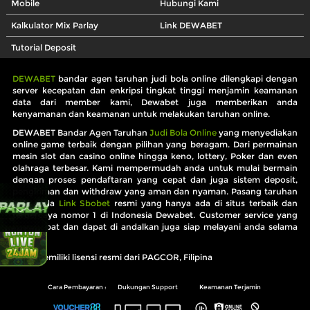
Mobile
Hubungi Kami
Kalkulator Mix Parlay
Link DEWABET
Tutorial Deposit
DEWABET
bandar agen taruhan judi bola online dilengkapi dengan
server kecepatan dan enkripsi tingkat tinggi menjamin keamanan
data dari member kami, Dewabet juga memberikan anda
kenyamanan dan keamanan untuk melakukan taruhan online.
DEWABET Bandar Agen Taruhan
Judi Bola Online
yang menyediakan
online game terbaik dengan pilihan yang beragam. Dari permainan
mesin slot dan casino online hingga keno, lottery, Poker dan even
olahraga terbesar. Kami mempermudah anda untuk mulai bermain
dengan proses pendaftaran yang cepat dan juga sistem deposit,
pengiriman dan withdraw yang aman dan nyaman. Pasang taruhan
bola anda
Link Sbobet
resmi yang hanya ada di situs terbaik dan
terpercaya nomor 1 di Indonesia Dewabet. Customer service yang
bersahabat dan dapat di andalkan juga siap melayani anda selama
24/7.
Kami memiliki lisensi resmi dari PAGCOR, Filipina
Cara Pembayaran :
Dukungan Support
Keamanan Terjamin