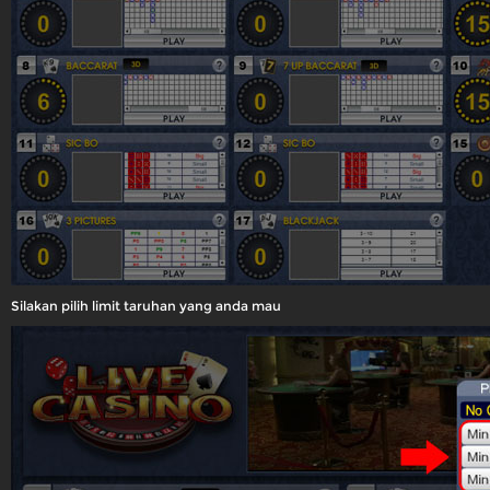
Silakan pilih limit taruhan yang anda mau