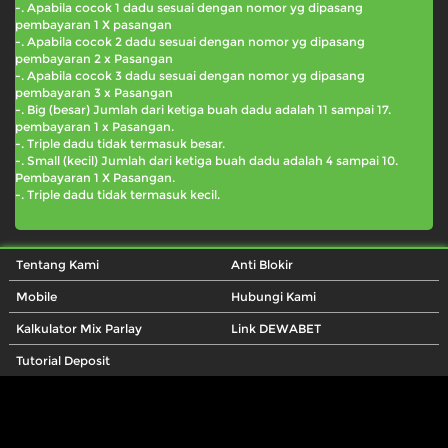
-. Apabila cocok 1 dadu sesuai dengan nomor yg dipasang
pembayaran 1 X pasangan
-. Apabila cocok 2 dadu sesuai dengan nomor yg dipasang
pembayaran 2 x Pasangan
-. Apabila cocok 3 dadu sesuai dengan nomor yg dipasang
pembayaran 3 x Pasangan
-. Big (besar) Jumlah dari ketiga buah dadu adalah 11 sampai 17.
pembayaran 1 x Pasangan.
-. Triple dadu tidak termasuk besar.
-. Small (kecil) Jumlah dari ketiga buah dadu adalah 4 sampai 10.
Pembayaran 1 X Pasangan.
-. Triple dadu tidak termasuk kecil.
Tentang Kami
Anti Blokir
Mobile
Hubungi Kami
Kalkulator Mix Parlay
Link DEWABET
Tutorial Deposit