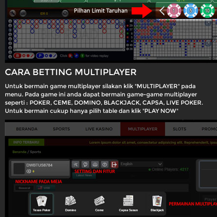
CARA BETTING MULTIPLAYER
Untuk bermain game multiplayer silakan klik "MULTIPLAYER" pada
menu. Pada game ini anda dapat bermain game-game multiplayer
seperti : POKER, CEME, DOMINO, BLACKJACK, CAPSA, LIVE POKER.
Untuk bermain cukup hanya pilih table dan klik "PLAY NOW"