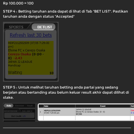
Rp 100.000 = 100
STEP 4 : Betting taruhan anda dapat di lihat di Tab "BET LIST". Pastikan
taruhan anda dengan status "Accepted"
STEP 5 : Untuk melihat taruhan betting anda partai yang sedang
berjalan atau bertanding atau belum keluar result akhir dapat dilihat di
stake.