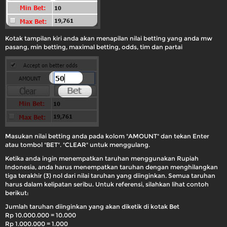
Kotak tampilan kiri anda akan menapilan nilai betting yang anda mw
pasang, min betting, maximal betting, odds, tim dan partai
Masukan nilai betting anda pada kolom "AMOUNT" dan tekan Enter
atau tombol "BET". "CLEAR" untuk menggulang.
Ketika anda ingin menempatkan taruhan menggunakan Rupiah
Indonesia, anda harus menempatkan taruhan dengan menghilangkan
tiga terakhir (3) nol dari nilai taruhan yang diinginkan. Semua taruhan
harus dalam kelipatan seribu. Untuk referensi, silahkan lihat contoh
berikut:
Jumlah taruhan diinginkan yang akan diketik di kotak Bet
Rp 10.000.000 = 10.000
Rp 1.000.000 = 1.000