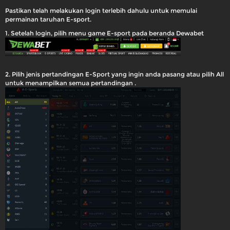
Pastikan telah melakukan login terlebih dahulu untuk memulai
permainan taruhan E-sport.
1. Setelah login, pilih menu game E-sport pada beranda Dewabet
2. Pilih jenis pertandingan E-Sport yang ingin anda pasang atau pilih All
untuk menampilkan semua pertandingan .