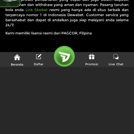
pengiriman dan withdraw yang aman dan nyaman. Pasang taruhan
bola anda
Link Sbobet
resmi yang hanya ada di situs terbaik dan
terpercaya nomor 1 di Indonesia Dewabet. Customer service yang
bersahabat dan dapat di andalkan juga siap melayani anda selama
24/7.
Kami memiliki lisensi resmi dari PAGCOR, Filipina
Daftar
Promosi
Live Chat
Beranda
Cara Pembayaran :
Dukungan Support
Keamanan Terjamin