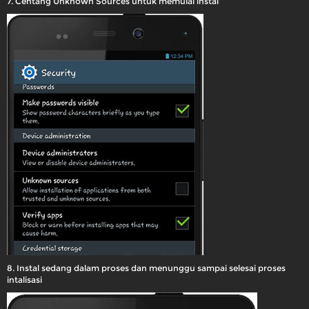
7. Centang Unknown Sources untuk memulai instal
8. Instal sedang dalam proses dan menunggu sampai selesai proses
intalisasi