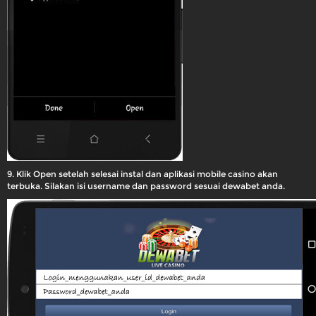
9. Klik Open setelah selesai instal dan aplikasi mobile casino akan
terbuka. Silakan isi username dan password sesuai dewabet anda.