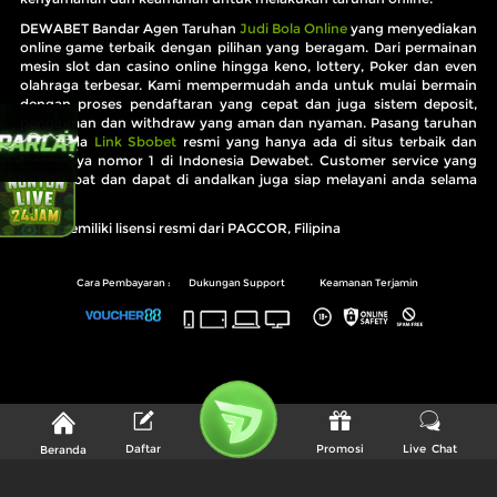
DEWABET Bandar Agen Taruhan
Judi Bola Online
yang menyediakan
online game terbaik dengan pilihan yang beragam. Dari permainan
mesin slot dan casino online hingga keno, lottery, Poker dan even
olahraga terbesar. Kami mempermudah anda untuk mulai bermain
dengan proses pendaftaran yang cepat dan juga sistem deposit,
pengiriman dan withdraw yang aman dan nyaman. Pasang taruhan
bola anda
Link Sbobet
resmi yang hanya ada di situs terbaik dan
terpercaya nomor 1 di Indonesia Dewabet. Customer service yang
bersahabat dan dapat di andalkan juga siap melayani anda selama
24/7.
Kami memiliki lisensi resmi dari PAGCOR, Filipina
Cara Pembayaran :
Dukungan Support
Keamanan Terjamin
© Dewabet Situs Website Bandar Agen Taruhan Judi Bola Online.
Hak Cipta Dilindungi.
Daftar
Promosi
Live Chat
Beranda